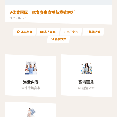
V体育国际：体育赛事直播新模式解析
2026-07-26
🏆 体育赛事
🎰 真人娱乐
⚡ 电子竞技
♠ 棋牌游戏
🎲 彩票投注
海量内容
高清画质
全球千场赛事
4K超清体验