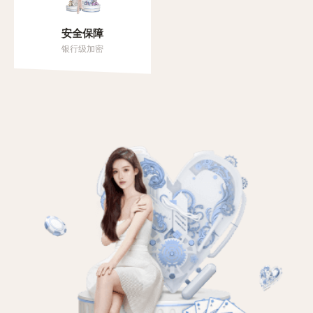
安全保障
银行级加密