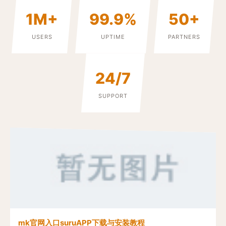
1M+
99.9%
50+
USERS
UPTIME
PARTNERS
24/7
SUPPORT
mk官网入口suruAPP下载与安装教程