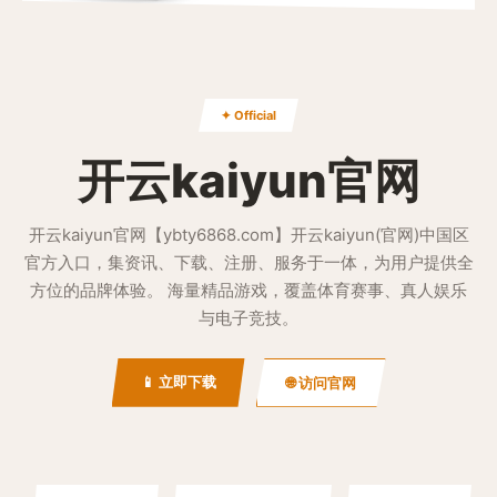
✦ Official
开云kaiyun官网
开云kaiyun官网【ybty6868.com】开云kaiyun(官网)中国区
官方入口，集资讯、下载、注册、服务于一体，为用户提供全
方位的品牌体验。 海量精品游戏，覆盖体育赛事、真人娱乐
与电子竞技。
📱 立即下载
🌐 访问官网